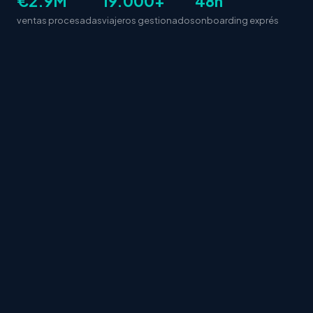
€2.9M
19.000+
48h
ventas procesadas
viajeros gestionados
onboarding exprés