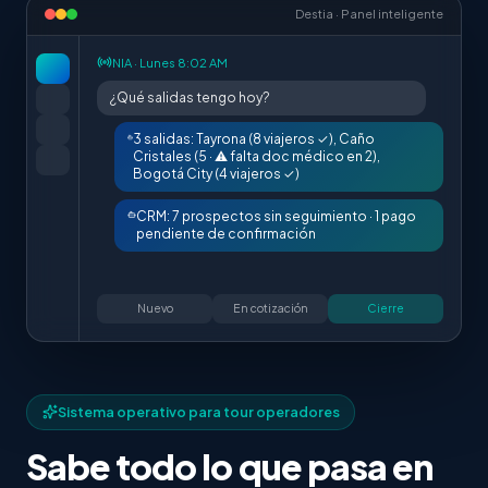
Destia · Panel inteligente
NIA · Lunes 8:02 AM
¿Qué salidas tengo hoy?
3 salidas: Tayrona (8 viajeros ✓), Caño
Cristales (5 · ⚠ falta doc médico en 2),
Bogotá City (4 viajeros ✓)
CRM: 7 prospectos sin seguimiento · 1 pago
pendiente de confirmación
Nuevo
En cotización
Cierre
Sistema operativo para tour operadores
Sabe todo lo que pasa en