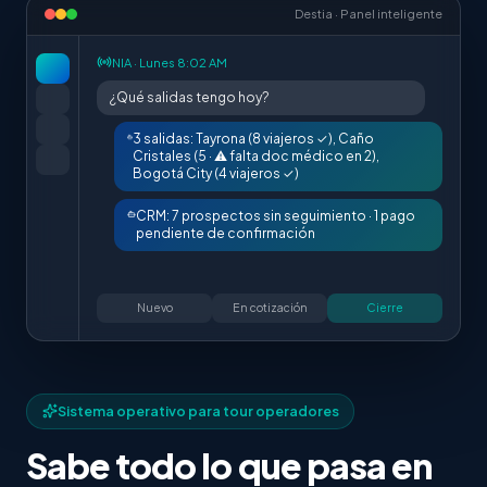
Destia · Panel inteligente
NIA · Lunes 8:02 AM
¿Qué salidas tengo hoy?
3 salidas: Tayrona (8 viajeros ✓), Caño
Cristales (5 · ⚠ falta doc médico en 2),
Bogotá City (4 viajeros ✓)
CRM: 7 prospectos sin seguimiento · 1 pago
pendiente de confirmación
Nuevo
En cotización
Cierre
Sistema operativo para tour operadores
Sabe todo lo que pasa en