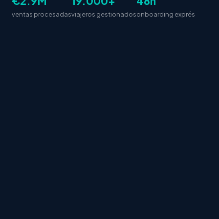
€2.9M
19.000+
48h
ventas procesadas
viajeros gestionados
onboarding exprés